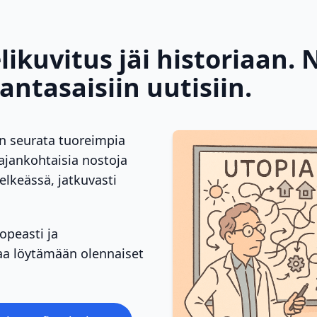
likuvitus jäi historiaan. 
ntasaisiin uutisiin.
an seurata tuoreimpia
 ajankohtaisia nostoja
selkeässä, jatkuvasti
opeasti ja
taa löytämään olennaiset