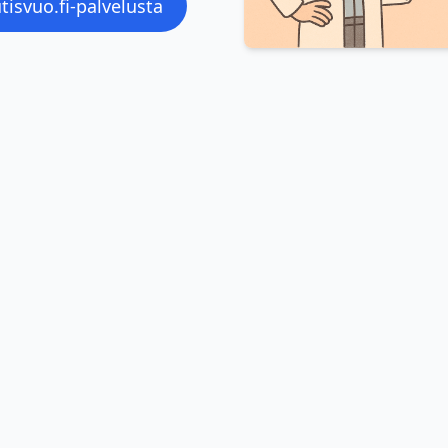
tisvuo.fi-palvelusta